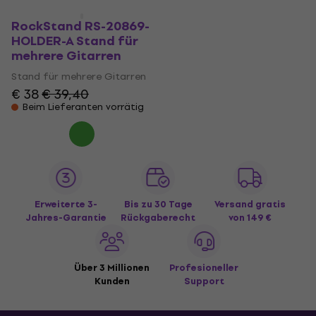
RockStand RS-20869-
HOLDER-A Stand für
mehrere Gitarren
Stand für mehrere Gitarren
€ 38
€ 39,40
Beim Lieferanten vorrätig
Erweiterte 3-
Bis zu 30 Tage
Versand gratis
Jahres-Garantie
Rückgaberecht
von 149 €
Über 3 Millionen
Profesioneller
Kunden
Support