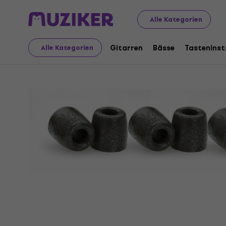
Audio Video Tech
Kopfhörer
Zubehör für Kopfhörer
Alle Kategorien
Gitarren
Bässe
Tastenins
Alle Kategorien
Verkauf beendet