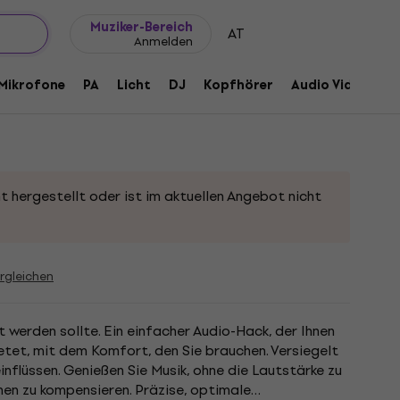
Geschenkideen
FAQ
Muziker Blog
Muziker-Bereich
AT
Anmelden
für Kopfhörer Schwarz
Mikrofone
PA
Licht
DJ
Kopfhörer
Audio Video
Z
t hergestellt oder ist im aktuellen Angebot nicht
rgleichen
t werden sollte. Ein einfacher Audio-Hack, der Ihnen
etet, mit dem Komfort, den Sie brauchen. Versiegelt
flüssen. Genießen Sie Musik, ohne die Lautstärke zu
n zu kompensieren. Präzise, ​​optimale