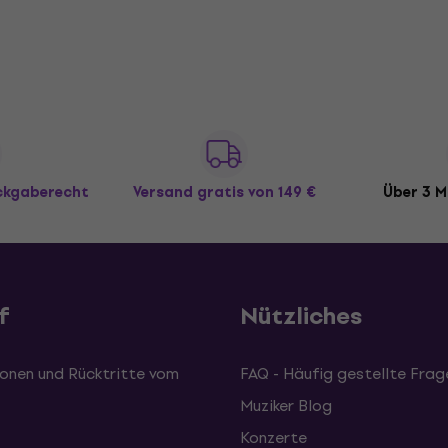
ückgaberecht
Versand gratis
von 149 €
Über 3 M
f
Nützliches
onen und Rücktritte vom
FAQ - Häufig gestellte Frag
Muziker Blog
Konzerte