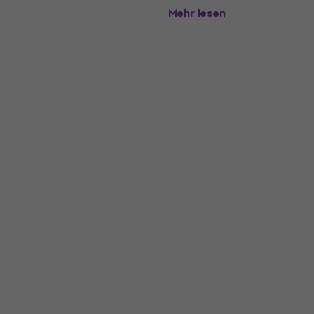
Dichtungskanäle klingen direk
Mehr lesen