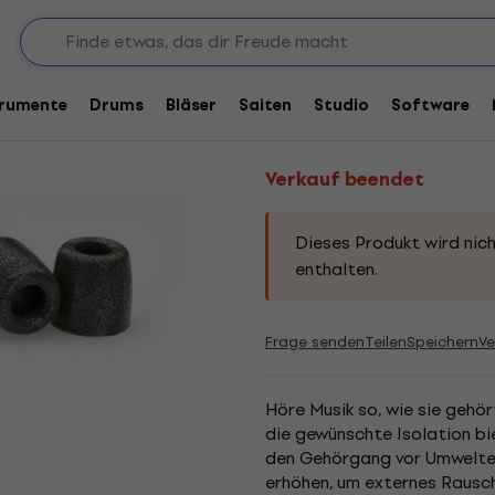
Ohrstöpsel für Kopfhörer
Verkauf beendet
Comply Ohrpolster 
trumente
Drums
Bläser
Saiten
Studio
Software
Produkt Code:
280963
Verkauf beendet
Dieses Produkt wird nich
enthalten.
Frage senden
Teilen
Speichern
Ve
Höre Musik so, wie sie gehör
die gewünschte Isolation bi
den Gehörgang vor Umweltein
erhöhen, um externes Rausche