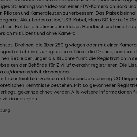
liges Streaming von Video von einer FPV-Kamera an Bord und
n Piloten und Kameraleuten zu verbessern. Das Paket beinhal
adegerät, Akku-Ladestation, USB-Kabel, Micro SD Karte 16 Gb,
ten, Batterie Isolierung Aufkleber, Handbuch und eine Trag
rsion mit Lizenz und ohne Kamera.
ichtet, Drohnen, die über 250 g wiegen oder mit einer Kamer
gestattet sind, zu registrieren. Nicht die Drohne, sondern de
einen Betreiber jünger als 18 Jahre führt die Registration in
ebseiten der Behörde für Zivilluftverkehr registrieren. Die Lis
pa.eu/domains/civil-drones/naa
e mit sehr leichten Drohnen mit Klassenbezeichnung C0 fliegen
eoretischen Kenntnisse bestehen. Mit so gewonnener Registr
erliegt, gekennzeichnet werden. Alle weitere Informationen fi
ivil-drones-rpas
ibung