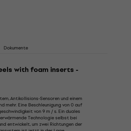
Dokumente
els with foam inserts -
em, Antikollisions-Sensoren und einem
d mehr. Eine Beschleunigung von 0 auf
eschwindigkeit von 9 m / s. Ein duales
sterwärmende Technologie selbst bei
und entwickelt, um zwei Richtungen der
ssystem ist jetzt in der Lage,