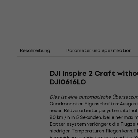
Beschreibung
Parameter und Spezifikation
DJI Inspire 2 Craft with
DJI0616LC
Dies ist eine automatische Übersetzun
Quadrocopter. Eigenschaften: Ausgest
neuen Bildverarbeitungssystem, Aufna
80 km / h in 5 Sekunden, bei einer maxi
Batteriesystem verlängert die Flugzei
niedrigen Temperaturen fliegen kann. F
Vermeidung von Hindernissen und der S