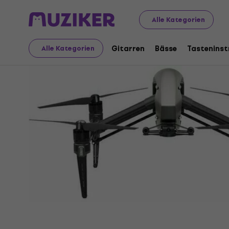
Audio Video Tech
Alle Kategorien
Gitarren
Bässe
Tastenins
Alle Kategorien
Verkauf beendet
Video