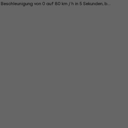
Beschleunigung von 0 auf 80 km / h in 5 Sekunden, bei
eit von 94 km / h und einer...