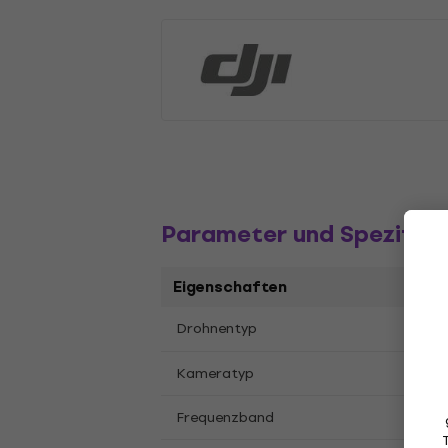
Parameter und Spezifika
Eigenschaften
Quad
Drohnentyp
Nein
Kameratyp
2,4 
Frequenzband