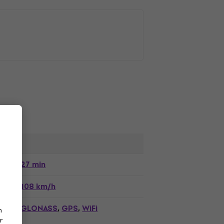
27 min
108 km/h
GLONASS
GPS
WiFi
,
,
n
r