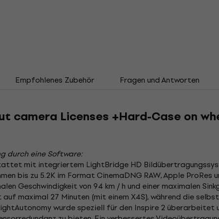
Empfohlenes Zubehör
Fragen und Antworten
out camera Licenses +Hard-Case on whe
g durch eine Software:
attet mit integriertem LightBridge HD Bildübertragungssyst
hmen bis zu 5.2K im Format CinemaDNG RAW, Apple ProRes un
malen Geschwindigkeit von 94 km / h und einer maximalen Sinkg
t auf maximal 27 Minuten (mit einem X4S), während die selb
lightAutonomy wurde speziell für den Inspire 2 überarbeitet 
ensorredundanz zu bieten. Ein verbessertes Videoübertragung