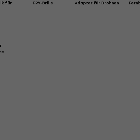
ik für
FPV-Brille
Adapter für Drohnen
Fern
r
ne