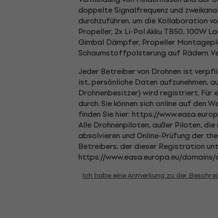
doppelte Signalfrequenz und zweikana
durchzuführen, um die Kollaboration vo
Propeller, 2x Li-Pol Akku TB50, 100W L
Gimbal Dämpfer, Propeller Montageplat
Schaumstoffpolsterung auf Rädern. Ve
Jeder Betreiber von Drohnen ist verpfl
ist, persönliche Daten aufzunehmen, aus
Drohnenbesitzer) wird registriert. Für 
durch. Sie können sich online auf den W
finden Sie hier: https://www.easa.euro
Alle Drohnenpiloten, außer Piloten, di
absolvieren und Online-Prüfung der th
Betreibers, der dieser Registration unt
https://www.easa.europa.eu/domains/c
Ich habe eine Anmerkung zu der Beschre