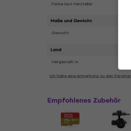
Farbe laut Hersteller
Grey
Maße und Gewicht
Gewicht
3,3 k
Land
Hergestellt in
Chin
Ich habe eine Anmerkung zu den Parame
Empfohlenes Zubehör