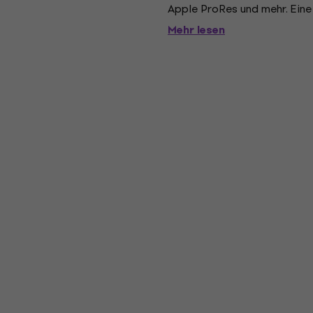
Apple ProRes und mehr. Eine 
einer maximalen Geschwindigk
Mehr lesen