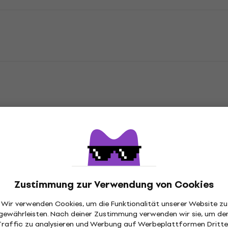
tion
rokopter
Flugzeit
Zustimmung zur Verwendung von Cookies
Max Geschwindigkeit
Wir verwenden Cookies, um die Funktionalität unserer Website zu
GHz
5,8 GHz
,
Technologie
gewährleisten. Nach deiner Zustimmung verwenden wir sie, um de
Traffic zu analysieren und Werbung auf Werbeplattformen Dritte