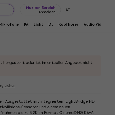
Geschenkideen
FAQ
Muziker Blog
Muziker-Bereich
AT
Anmelden
 without camera Licenses +Hard-Case
Mikrofone
PA
Licht
DJ
Kopfhörer
Audio Video
Z
 inserts - DJI0616LC
t hergestellt oder ist im aktuellen Angebot nicht
rgleichen
n: Ausgestattet mit integriertem LightBridge HD
ikollisions-Sensoren und einem neuen
Aufnahmen bis zu 5.2K im Format CinemaDNG RAW,