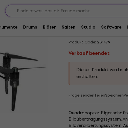
Verkauf beendet
DJI Inspire 2 Craft
trumente
Drums
Bläser
Saiten
Studio
Software
on wheels with foam
Produkt Code:
281479
Verkauf beendet
Dieses Produkt wird nich
enthalten.
Frage senden
Teilen
Speichern
Ve
Quadrocopter. Eigenschafte
Bildübertragungssystem, Ant
Bildverarbeitungssystem, 