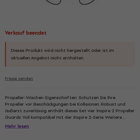
Verkauf beendet
Dieses Produkt wird nicht hergestellt oder ist im
aktuellen Angebot nicht enthalten.
Frage senden
Propeller-Wachen. Eigenschaften: Schützen Sie Ihre
Propeller vor Beschädigungen bei Kollisionen. Robust und
äußerst zuverlässig enthält dieses Set vier Inspire 2 Propeller
Guards. Voll kompatibel mit der Inspire 2-Serie. Weitere
Features: Ein Muss für neue Piloten. Hilft, Propeller- oder
Mehr lesen
Flugzeugschäden zu verhindern. Perfekt für das Fliegen in...